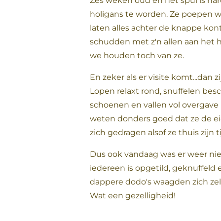
Zes weken oud en het spul is ha
holigans te worden. Ze poepen w
laten alles achter de knappe kon
schudden met z'n allen aan het 
we houden toch van ze.
En zeker als er visite komt...dan z
Lopen relaxt rond, snuffelen bes
schoenen en vallen vol overgave 
weten donders goed dat ze de ei
zich gedragen alsof ze thuis zijn
Dus ook vandaag was er weer niet
iedereen is opgetild, geknuffeld
dappere dodo's waagden zich zelf
Wat een gezelligheid!