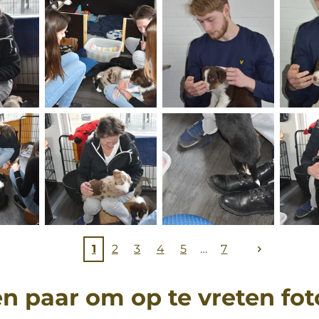
1
2
3
4
5
7
n paar om op te vreten fot