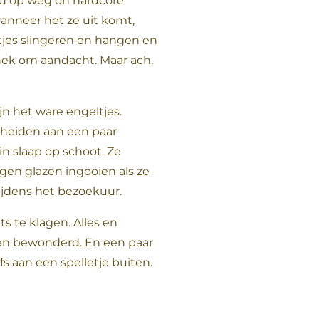
rd op weg on hardcore
anneer het ze uit komt,
tjes slingeren en hangen en
hek om aandacht. Maar ach,
ijn het ware engeltjes.
cheiden aan een paar
in slaap op schoot. Ze
gen glazen ingooien als ze
 tijdens het bezoekuur.
s te klagen. Alles en
 en bewonderd. En een paar
s aan een spelletje buiten.