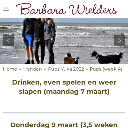
Ga
direct
naar
de
hoofdinhoud
Home
»
Honden
»
Pups Yuka 2022
»
Pups (week 4)
Drinken, even spelen en weer
slapen (maandag 7 maart)
Donderdag 9 maart (3,5 weken