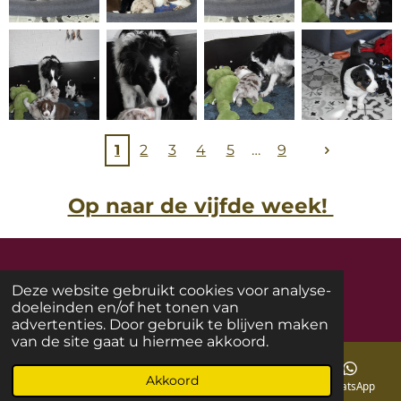
1
2
3
4
5
9
Op naar de vijfde week!
Deze website gebruikt cookies voor analyse-
doeleinden en/of het tonen van
©
Copyright
2018 -2026
BarbaraWielders
advertenties. Door gebruik te blijven maken
van de site gaat u hiermee akkoord.
Akkoord
E-mailadres
Telefoonnummer
Instagram
WhatsApp