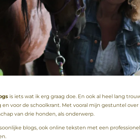
ogs
is iets wat ik erg graag doe. En ook al heel lang tro
 en voor de schoolkrant. Met vooral mijn gestuntel ove
schap van drie honden, als onderwerp.
soonlijke blogs, ook online teksten met een professionele
en.