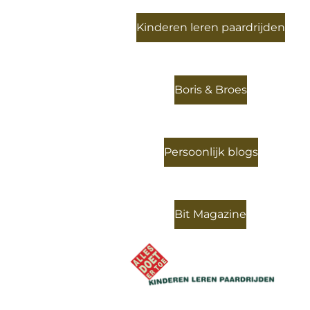
Kinderen leren paardrijden
Boris & Broes
Persoonlijk blogs
Bit Magazine