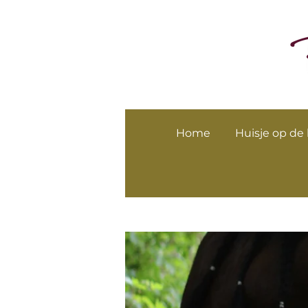
Ga
direct
naar
de
hoofdinhoud
Home
Huisje op de