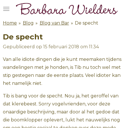
Ga
direct
naar
Home
»
Blog
»
Blog van Bar
»
De specht
de
De specht
hoofdinhoud
Gepubliceerd op 15 februari 2018 om 11:34
Van alle idiote dingen die je kunt meemaken tijdens
wandelingen met je honden, is Tib nu toch wel met
stip gestegen naar de eerste plaats. Veel idioter kan
het namelijk niet.
Tib is bang voor de specht. Nou ja, het geroffel van
dat klerebeest. Sorry vogelvrienden, voor deze
onaardige beschrijving, maar door al het gedoe dat
die boomklopper oplevert, lukt het nauwelijks nog
om een beetje sociaal te denken over deze mede