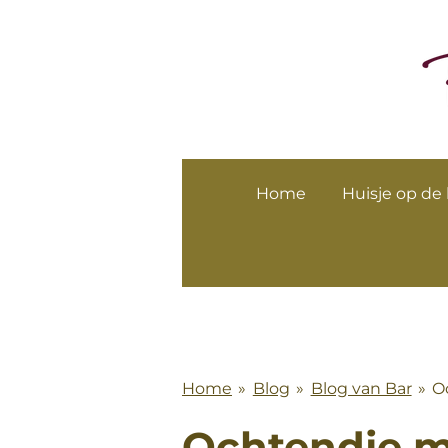
Ga
direct
naar
de
hoofdinhoud
Home
Huisje op de
Home
»
Blog
»
Blog van Bar
»
O
Ochtendje m