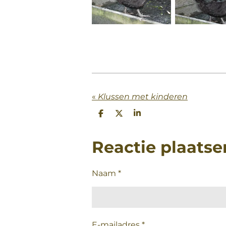
«
Klussen met kinderen
D
D
S
e
e
h
l
e
a
e
l
r
Reactie plaatse
n
e
Naam *
E-mailadres *