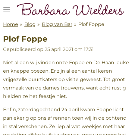
Ga
direct
naar
Home
»
Blog
»
Blog van Bar
»
Plof Foppe
de
Plof Foppe
hoofdinhoud
Gepubliceerd op 25 april 2021 om 17:31
Niet alleen wij vinden onze Foppe en De Haan leuke
en knappe
poezen
. Er zijn al een aantal keren
vrijgezelle buurtkaters op visite geweest. Tot groot
vermaak van de dames trouwens, want echt rustig
hielden ze het feestje niet.
Enfin, zaterdagochtend 24 april kwam Foppe licht
paniekerig op ons af rennen toen wij in de ochtend
in stal verschenen. Ze liep al wat weekjes met haar
prachtige dikke buik te showen, maar wanneer het