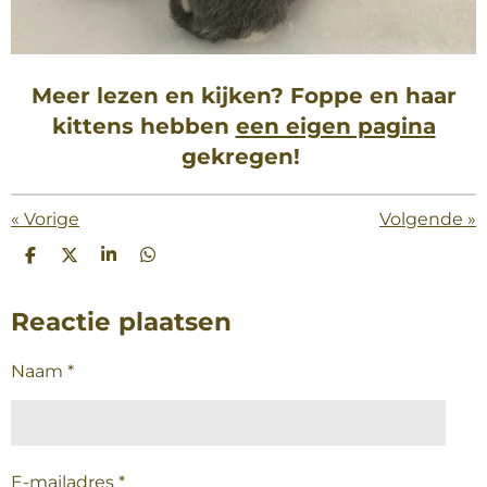
Meer lezen en kijken? Foppe en haar
kittens hebben
een eigen pagina
gekregen!
«
Vorige
Volgende
»
D
D
S
D
e
e
h
e
l
e
a
l
e
l
r
e
Reactie plaatsen
n
e
n
Naam *
E-mailadres *