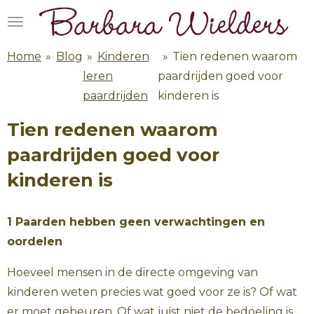
Ga
direct
naar
Home
»
Blog
»
Kinderen
»
Tien redenen waarom
de
leren
paardrijden goed voor
hoofdinhoud
paardrijden
kinderen is
Tien redenen waarom
paardrijden goed voor
kinderen is
1 Paarden hebben geen verwachtingen en
oordelen
Hoeveel mensen in de directe omgeving van
kinderen weten precies wat goed voor ze is? Of wat
er moet gebeuren. Of wat juist niet de bedoeling is.