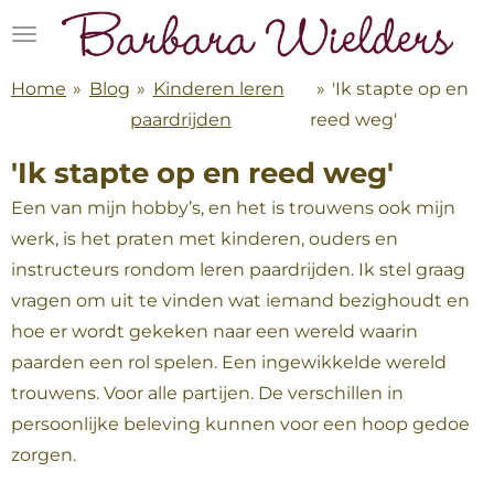
Ga
direct
naar
Home
»
Blog
»
Kinderen leren
»
'Ik stapte op en
de
paardrijden
reed weg'
hoofdinhoud
'Ik stapte op en reed weg'
Een van mijn hobby’s, en het is trouwens ook mijn
werk, is het praten met kinderen, ouders en
instructeurs rondom leren paardrijden. Ik stel graag
vragen om uit te vinden wat iemand bezighoudt en
hoe er wordt gekeken naar een wereld waarin
paarden een rol spelen. Een ingewikkelde wereld
trouwens. Voor alle partijen. De verschillen in
persoonlijke beleving kunnen voor een hoop gedoe
zorgen.