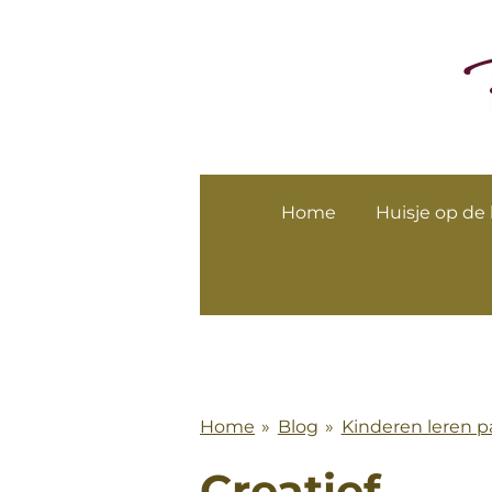
Ga
direct
naar
de
hoofdinhoud
Home
Huisje op de
Home
»
Blog
»
Kinderen leren p
Creatief