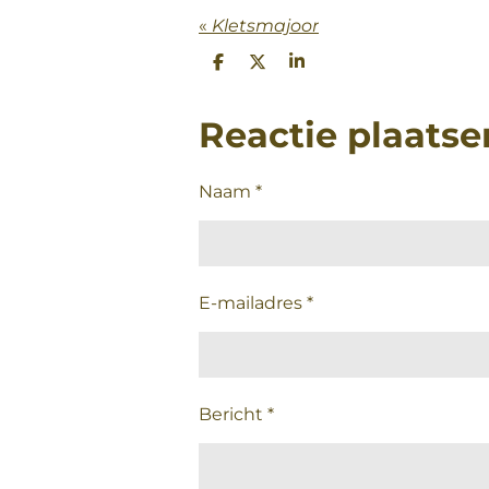
«
Kletsmajoor
D
D
S
e
e
h
l
e
a
e
l
r
Reactie plaatse
n
e
Naam *
E-mailadres *
Bericht *