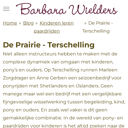
Ga
direct
naar
Home
»
Blog
»
Kinderen leren
»
De Prairie -
de
paardrijden
Terschelling
hoofdinhoud
De Prairie - Terschelling
Niet alleen instructeurs hebben te maken met de
complexe dynamiek van omgaan met kinderen,
pony’s en ouders. Op Terschelling runnen Marleen
Zorgdrager en Anne Gerben een seizoenbedrijf voor
ponyrijden met Shetlanders en IJslanders. Geen
manege maar wel een bedrijf met een vergelijkbare
fijngevoelige wisselwerking tussen begeleiding, kind,
pony en ouders. En zoals wel vaker is dit geen
gemakkelijke combinatie. In de wereld van pony- en
paardrijden voor kinderen is het altijd zoeken naar de